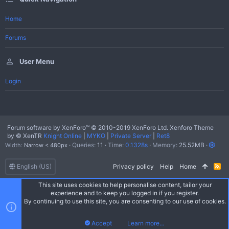
Home
Forums
User Menu
Login
Forum software by XenForo™
© 2010-2019 XenForo Ltd.
Xenforo Theme
by
© XenTR
Knight Online
|
MYKO
|
Private Server
|
Ret8
Queries
11
Time
0.1328s
Memory
25.52MB
Width
English (US)
Privacy policy
Help
Home
R
S
S
This site uses cookies to help personalise content, tailor your
experience and to keep you logged in if you register.
By continuing to use this site, you are consenting to our use of cookies.
Learn more…
Accept