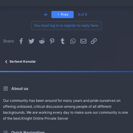
First
Prev
9 of 9
You must log in or register to reply here.
Facebook
Twitter
Reddit
Pinterest
Tumblr
WhatsApp
Email
Link
Share:
Serbest Konular
About us
Our community has been around for many years and pride ourselves on
offering unbiased, critical discussion among people of all different
backgrounds. We are working every day to make sure our community is one
of the best.Knight Online Private Server
Quick Navigation