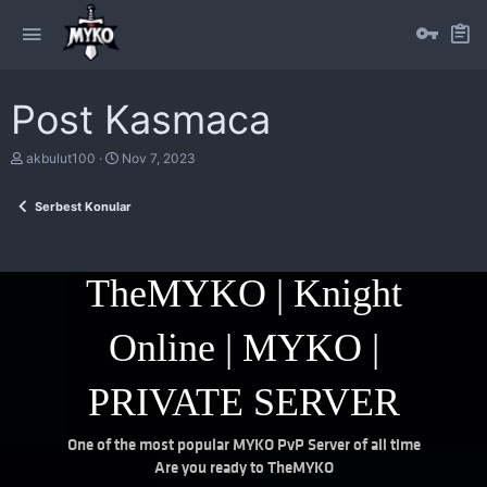
Post Kasmaca
T
S
akbulut100
Nov 7, 2023
h
t
r
a
Serbest Konular
e
r
a
t
d
d
s
a
t
t
TheMYKO | Knight
a
e
r
t
Online | MYKO |
e
r
PRIVATE SERVER
One of the most popular MYKO PvP Server of all time
Are you ready to TheMYKO