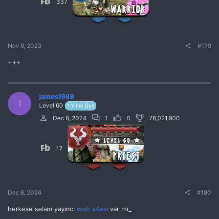
337
Nov 9, 2023
#179
+++
james1989
J
Level 60
1 Yıllık Üye
Dec 8, 2024
1
0
78,021,900
17
Dec 8, 2024
#180
herkese selam yayıncı
web sitesi
var mı_