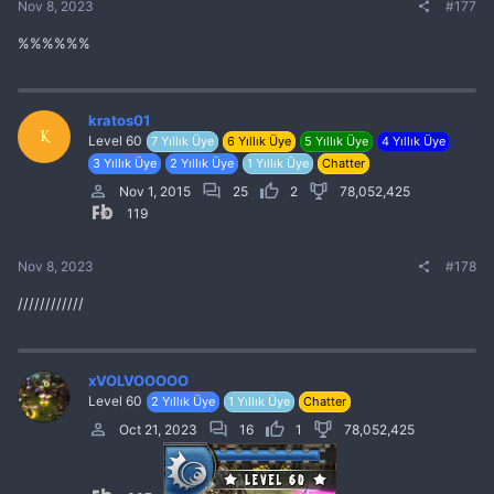
Nov 8, 2023
#177
%%%%%%
kratos01
K
Level 60
7 Yıllık Üye
6 Yıllık Üye
5 Yıllık Üye
4 Yıllık Üye
3 Yıllık Üye
2 Yıllık Üye
1 Yıllık Üye
Chatter
Nov 1, 2015
25
2
78,052,425
119
Nov 8, 2023
#178
////////////
xVOLVOOOOO
Level 60
2 Yıllık Üye
1 Yıllık Üye
Chatter
Oct 21, 2023
16
1
78,052,425