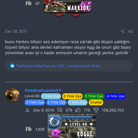
97
Dec 18, 2017
#2
bunu herkes biliyor ses edemiyor reza zarrab gibi düşün çaldığını
rüşvet biliyor ama devlet kahramanı oluyor kgg de onun gibi bişey
yönetimle arası iyi o kadar emrecim umarım gereği yerine getirilir
R
TheNewComboStyLee
,
DNZ
,
veined
and 6 others
e
a
c
t
i
ShadowAsassiakY
o
Level 60
7 Yıllık Üye
6 Yıllık Üye
5 Yıllık Üye
4 Yıllık Üye
n
3 Yıllık Üye
2 Yıllık Üye
1 Yıllık Üye
Chatter
s
:
Dec 6, 2016
579
170
158,363,700
1,926