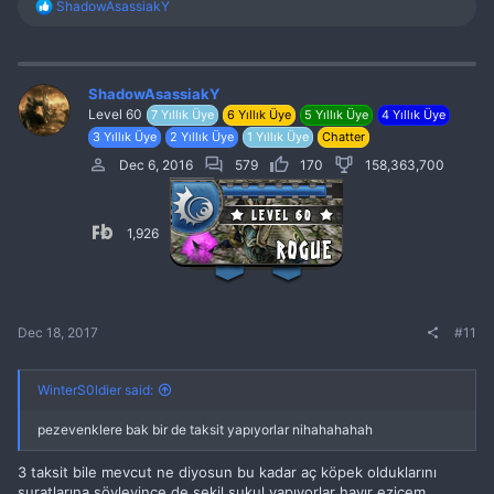
R
ShadowAsassiakY
e
a
c
t
i
ShadowAsassiakY
o
Level 60
7 Yıllık Üye
6 Yıllık Üye
5 Yıllık Üye
4 Yıllık Üye
n
3 Yıllık Üye
2 Yıllık Üye
1 Yıllık Üye
Chatter
s
:
Dec 6, 2016
579
170
158,363,700
1,926
Dec 18, 2017
#11
WinterS0ldier said:
pezevenklere bak bir de taksit yapıyorlar nihahahahah
3 taksit bile mevcut ne diyosun bu kadar aç köpek olduklarını
suratlarına söyleyince de şekil şukul yapıyorlar hayır ezicem