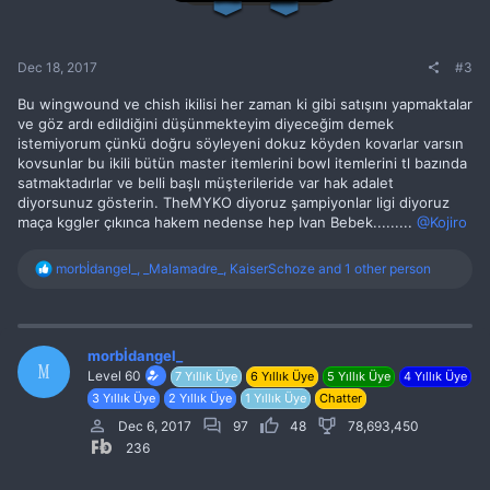
Dec 18, 2017
#3
Bu wingwound ve chish ikilisi her zaman ki gibi satışını yapmaktalar
ve göz ardı edildiğini düşünmekteyim diyeceğim demek
istemiyorum çünkü doğru söyleyeni dokuz köyden kovarlar varsın
kovsunlar bu ikili bütün master itemlerini bowl itemlerini tl bazında
satmaktadırlar ve belli başlı müşterileride var hak adalet
diyorsunuz gösterin. TheMYKO diyoruz şampiyonlar ligi diyoruz
maça kggler çıkınca hakem nedense hep Ivan Bebek.........
@Kojiro
R
morbİdangel_
,
_Malamadre_
,
KaiserSchoze
and 1 other person
e
a
c
t
i
morbİdangel_
M
o
Level 60
7 Yıllık Üye
6 Yıllık Üye
5 Yıllık Üye
4 Yıllık Üye
n
3 Yıllık Üye
2 Yıllık Üye
1 Yıllık Üye
Chatter
s
:
Dec 6, 2017
97
48
78,693,450
236