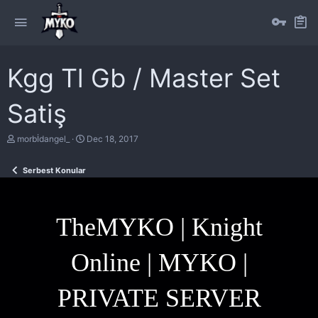
Kgg Tl Gb / Master Set
Satiş
T
S
morbİdangel_
Dec 18, 2017
h
t
r
a
Serbest Konular
e
r
a
t
d
d
s
a
t
t
TheMYKO | Knight
a
e
r
t
Online | MYKO |
e
r
PRIVATE SERVER