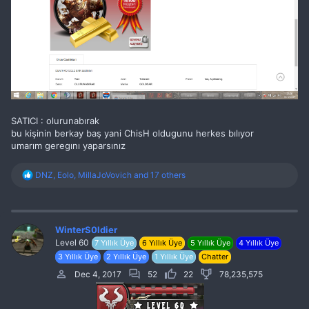
SATICI : olurunabırak
bu kişinin berkay baş yani ChisH oldugunu herkes bılıyor
umarım geregını yaparsınız
R
DNZ
,
Eolo
,
MillaJoVovich
and 17 others
e
a
c
t
i
WinterS0ldier
o
Level 60
7 Yıllık Üye
6 Yıllık Üye
5 Yıllık Üye
4 Yıllık Üye
n
3 Yıllık Üye
2 Yıllık Üye
1 Yıllık Üye
Chatter
s
:
Dec 4, 2017
52
22
78,235,575