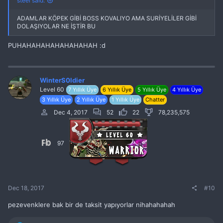
steel said:
ADAMLAR KÖPEK GİBİ BOSS KOVALIYO AMA SURİYELİLER GİBİ
DOLAŞIYOLAR NE İŞTİR BU
PUHAHAHAHAHAHAHAHAH :d
WinterS0ldier
Level 60
7 Yıllık Üye
6 Yıllık Üye
5 Yıllık Üye
4 Yıllık Üye
3 Yıllık Üye
2 Yıllık Üye
1 Yıllık Üye
Chatter
Dec 4, 2017
52
22
78,235,575
97
Dec 18, 2017
#10
pezevenklere bak bir de taksit yapıyorlar nihahahahah