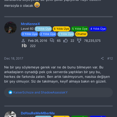
mersoyla o olacak
MrsKenneX
Level 60
7 Yıllık Üye
6 Yıllık Üye
5 Yıllık Üye
4 Yıllık Üye
3 Yıllık Üye
2 Yıllık Üye
1 Yıllık Üye
Chatter
Feb 26, 2016
65
22
78,235,575
222
Dec 18, 2017
#12
Ne bir şey söylemeye gerek var ne de bunu bilmeyen var. Bu
arkadaşların oynadığı pek çok serverda yaptıkları bir şey bu,
herkes de farkında zaten. Ben artık takılmıyorum, nasılsa değişen
bir şey olmuyor. Siz de takılmayın, keyif almaya bakın en güzeli.
R
KaiserSchoze
and
ShadowAsassiakY
e
a
c
t
i
DoYouReMeMBerMe