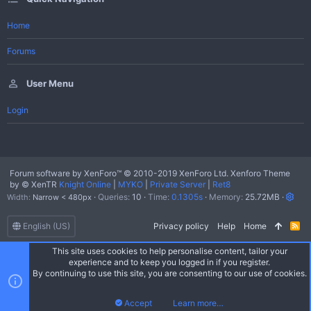
Home
Forums
User Menu
Login
Forum software by XenForo™
© 2010-2019 XenForo Ltd.
Xenforo Theme
by
© XenTR
Knight Online
|
MYKO
|
Private Server
|
Ret8
Queries
10
Time
0.1305s
Memory
25.72MB
Width
English (US)
Privacy policy
Help
Home
R
S
S
This site uses cookies to help personalise content, tailor your
experience and to keep you logged in if you register.
By continuing to use this site, you are consenting to our use of cookies.
Learn more…
Accept