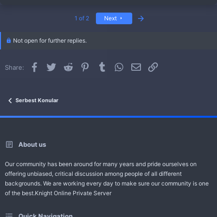
c
t
Last
i
1 of 2
Next
o
n
Not open for further replies.
s
:
Facebook
Twitter
Reddit
Pinterest
Tumblr
WhatsApp
Email
Link
Share:
Serbest Konular
About us
Our community has been around for many years and pride ourselves on
offering unbiased, critical discussion among people of all different
backgrounds. We are working every day to make sure our community is one
of the best.Knight Online Private Server
Quick Navigation