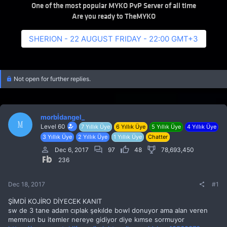
One of the most popular MYKO PvP Server of all time
Are you ready to TheMYKO
SHERION - 22 AUGUST FRIDAY - 22:00 GMT+3
Not open for further replies.
morbİdangel_
M
Level 60
7 Yıllık Üye
6 Yıllık Üye
5 Yıllık Üye
4 Yıllık Üye
3 Yıllık Üye
2 Yıllık Üye
1 Yıllık Üye
Chatter
Dec 6, 2017
97
48
78,693,450
236
Dec 18, 2017
#1
ŞİMDİ KOJİRO DİYECEK KANIT
sw de 3 tane adam cıplak şekılde bowl donuyor ama alan veren
memnun bu itemler nereye gidiyor diye kımse sormuyor