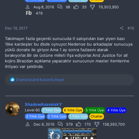
s
:
Aug 8, 2016
98
35
79,303,950
479
Dec 19, 2017
#16
Takılmayın fazla geçenki sunucuda tl satışından ban yiyen bazı
1like kardeşler bu dbde oynuyor.Nedense bu arkadaşlar sunucuya
yüklü donate ile giriyor.Ama 1 ay sonra fazlasını alarak
bırakıyorlar.Bir de üstüne milleti ifşa ediyorlar.And Justice for all
kojiro.Birazdan açıklama yapacaktır sunucunun master itemlerine
ihtiyacı var şeklinde.
R
Diamond
and
KaiserSchoze
e
a
c
t
i
ShadowAsassiakY
o
Level 60
7 Yıllık Üye
6 Yıllık Üye
5 Yıllık Üye
4 Yıllık Üye
n
3 Yıllık Üye
2 Yıllık Üye
1 Yıllık Üye
Chatter
s
:
Dec 6, 2016
579
170
158,363,700