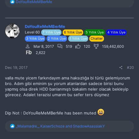
R
DoYouReMeMBerMe
e
a
c
t
i
DoYouReMeMBerMe
o
Level 60
7 Yıllık Üye
6 Yıllık Üye
5 Yıllık Üye
4 Yıllık Üye
n
3 Yıllık Üye
2 Yıllık Üye
1 Yıllık Üye
Chatter
s
:
Mar 8, 2017
519
120
159,462,600
2,622
Dec 19, 2017
#20
valla mute yicem farkındayım ama haksızlığa bi türlü gelemiyorum
bro. Adım gibi eminim şu yorum atanlardan sadece birisi bunu
yapmış olsa direk HDD banlanmıştı bakalım neler olacak bekleyip
görecez. Adalet terazisi umarım bu sefer ters düşmez
Dip Not : DoYouReMeMBerMe has been muted
R
_Malamadre_
,
KaiserSchoze
and
ShadowAsassiakY
e
a