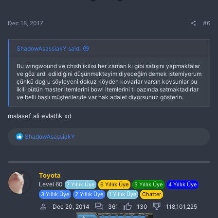
Dec 18, 2017
#6
ShadowAsassiakY said:
Bu wingwound ve chish ikilisi her zaman ki gibi satışını yapmaktalar
ve göz ardı edildiğini düşünmekteyim diyeceğim demek istemiyorum
çünkü doğru söyleyeni dokuz köyden kovarlar varsın kovsunlar bu
ikili bütün master itemlerini bowl itemlerini tl bazında satmaktadırlar
ve belli başlı müşterileride var hak adalet diyorsunuz gösterin.
malasef ali evlatlık xd
R
ShadowAsassiakY
e
a
c
t
i
Toyota
o
Level 60
7 Yıllık Üye
6 Yıllık Üye
5 Yıllık Üye
4 Yıllık Üye
n
3 Yıllık Üye
2 Yıllık Üye
1 Yıllık Üye
Chatter
s
:
Dec 20, 2014
361
130
118,101,225