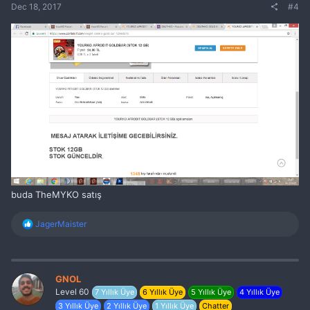
Dec 18, 2017
#4
buda TheMYKO satış
R
JagerMaister
e
a
c
t
i
GNOL
o
Level 60
7 Yıllık Üye
6 Yıllık Üye
5 Yıllık Üye
4 Yıllık Üye
n
3 Yıllık Üye
2 Yıllık Üye
1 Yıllık Üye
Chatter