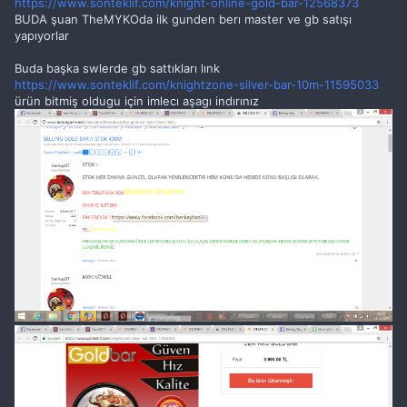
https://www.sonteklif.com/knight-online-gold-bar-12568373
BUDA şuan TheMYKOda ilk gunden berı master ve gb satışı
yapıyorlar
Buda başka swlerde gb sattıkları lınk
https://www.sonteklif.com/knightzone-silver-bar-10m-11595033
ürün bitmiş oldugu için imlecı aşagı indırınız