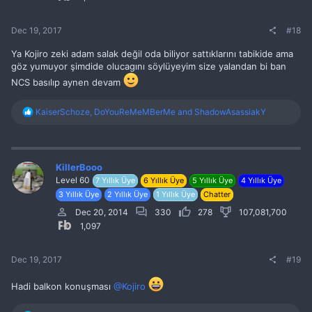
Dec 19, 2017
#18
Ya Kojiro zeki adam salak değil oda biliyor sattıklarını tabikide ama
göz yumuyor şimdide olucagını söylüyeyim size yalandan bi ban
NCS basılıp aynen devam
R
KaiserSchoze
,
DoYouReMeMBerMe
and
ShadowAsassiakY
e
a
c
t
i
KillerBooo
o
Level 60
7 Yıllık Üye
6 Yıllık Üye
5 Yıllık Üye
4 Yıllık Üye
n
3 Yıllık Üye
2 Yıllık Üye
1 Yıllık Üye
Chatter
s
:
Dec 20, 2014
330
278
107,081,700
1,097
Dec 19, 2017
#19
Hadi balkon konuşması
@Kojiro