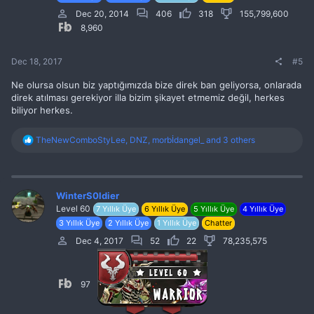
s
:
Dec 20, 2014
406
318
155,799,600
8,960
Dec 18, 2017
#5
Ne olursa olsun biz yaptığımızda bize direk ban geliyorsa, onlarada
direk atılması gerekiyor illa bizim şikayet etmemiz değil, herkes
biliyor herkes.
R
TheNewComboStyLee
,
DNZ
,
morbİdangel_
and 3 others
e
a
c
t
i
WinterS0ldier
o
Level 60
7 Yıllık Üye
6 Yıllık Üye
5 Yıllık Üye
4 Yıllık Üye
n
3 Yıllık Üye
2 Yıllık Üye
1 Yıllık Üye
Chatter
s
:
Dec 4, 2017
52
22
78,235,575
97