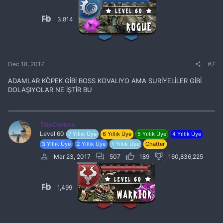
3,814
Dec 18, 2017
#7
ADAMLAR KÖPEK GİBİ BOSS KOVALIYO AMA SURİYELİLER GİBİ
DOLAŞIYOLAR NE İŞTİR BU
TheCerkes
Level 60
7 Yıllık Üye
6 Yıllık Üye
5 Yıllık Üye
4 Yıllık Üye
3 Yıllık Üye
2 Yıllık Üye
1 Yıllık Üye
Chatter
Mar 23, 2017
507
189
160,836,225
1,499